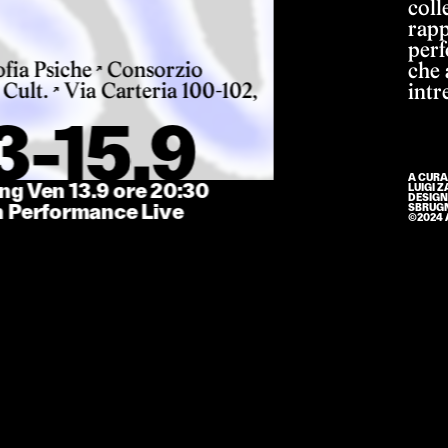
coll
rapp
perf
ofia Psiche
Consorzio
che 
↗
 Cult.
Via Carteria 100-102,
intr
↗
3-15.9
A CURA 
ng Ven 13.9 ore 20:30
LUIGI 
DESIGN
n Performance Live
SBRUGN
©2024 